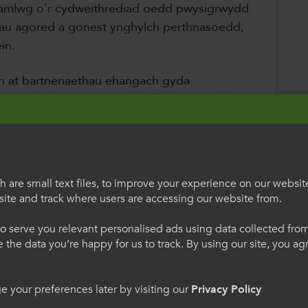
'r amlwg o'r cydweithrediad oedd pwysigrwydd
iau agored a gonest ynghylch perthnasoedd,
in.
in at bartneriaethau ehangach gyda
hab, mudiad gwrth-drais yn Seland Newydd
rais teuluol, a'r sefydliad effaith
euenctid, Our Voice Our Journey, gan
irdymor ymhellach.
 are small text files, to improve your experience on our websit
iadau hyn, cynhaliodd ColegauCymru sesiynau
ite and track where users are accessing our website from.
 a oedd yn canolbwyntio ar fynd i'r afael â
egauCymru
Welcome to Colle
hnasoedd parchus o fewn lleoliadau addysg
o serve you relevant personalised ads using data collected fr
International
ne the data you’re happy for us to track. By using our site, you a
h os gwelwch yn dda. Trwy
Please select your langua
yn Stadiwm Dinas Caerdydd â thua 400 o
 your preferences later by visiting our
Privacy Policy
 we hon, rydych yn cytuno
using this site you agree 
u ynghyd, lle arweiniodd y siaradwr