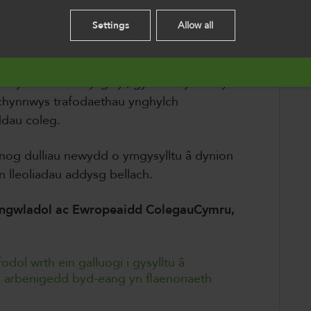
s.
cookies.
au ynghylch casineb at fenywod, gwrywdod a
Settings
Allow all
English
 dweud bod hyn eisoes wedi dylanwadu ar sut
enywod a lles dysgwyr, gyda mwy o bwyslais
 chynnwys trafodaethau ynghylch
dau coleg.
nog dulliau newydd o ymgysylltu â dynion
n lleoliadau addysg bellach.
ngwladol ac Ewropeaidd ColegauCymru,
dol wrth ein galluogi i gysylltu â
g arbenigedd byd-eang yn flaenoriaeth