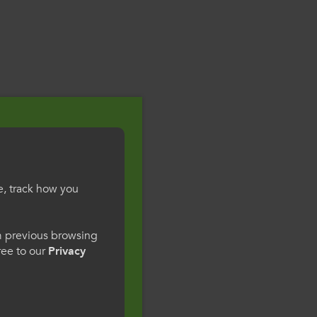
e, track how you
gesWales
om previous browsing
gree to our
Privacy
ge preference. By
to our use of