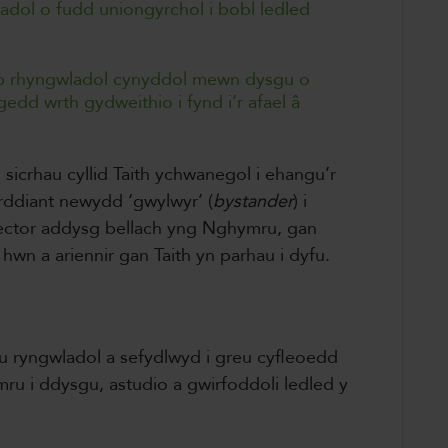
adol o fudd uniongyrchol i bobl ledled
b rhyngwladol cynyddol mewn dysgu o
gedd wrth gydweithio i fynd i’r afael â
icrhau cyllid Taith ychwanegol i ehangu’r
rddiant newydd ‘gwylwyr’ (
bystander
) i
sector addysg bellach yng Nghymru, gan
hwn a ariennir gan Taith yn parhau i dyfu.
 ryngwladol a sefydlwyd i greu cyfleoedd
u i ddysgu, astudio a gwirfoddoli ledled y