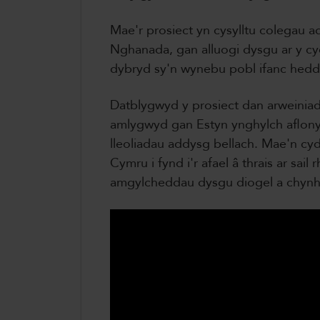
Mae'r prosiect yn cysylltu colegau 
Nghanada, gan alluogi dysgu ar y cyd
dybryd sy'n wynebu pobl ifanc hedd
Datblygwyd y prosiect dan arweini
amlygwyd gan Estyn ynghylch aflon
lleoliadau addysg bellach. Mae'n cy
Cymru i fynd i'r afael â thrais ar sai
amgylcheddau dysgu diogel a chynh