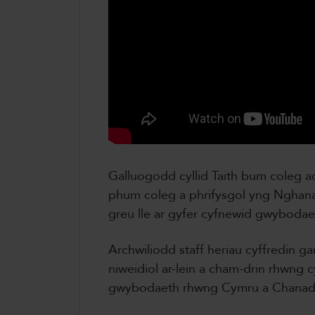
Galluogodd cyllid Taith bum coleg 
phum coleg a phrifysgol yng Nghan
greu lle ar gyfer cyfnewid gwybodaet
Archwiliodd staff heriau cyffredin 
niweidiol ar-lein a cham-drin rhwng
gwybodaeth rhwng Cymru a Chanad