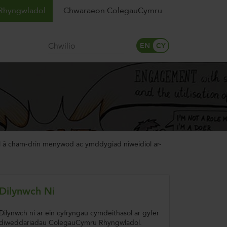
Rhyngwladol
Chwaraeon ColegauCymru
Chwilio
el â cham-drin menywod ac ymddygiad niweidiol ar-
Dilynwch Ni
Dilynwch ni ar ein cyfryngau cymdeithasol ar gyfer
diweddariadau ColegauCymru Rhyngwladol.