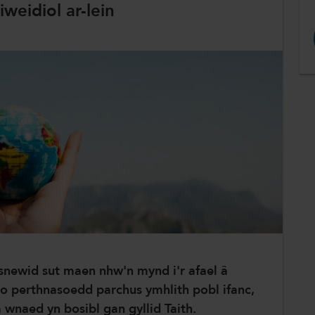
eidiol ar-lein
newid sut maen nhw'n mynd i'r afael â
 perthnasoedd parchus ymhlith pobl ifanc,
wnaed yn bosibl gan gyllid Taith.