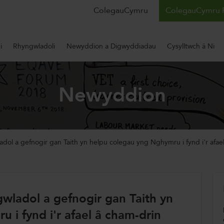
ColegauCymru
ColegauCymru 
i
Rhyngwladoli
Newyddion a Digwyddiadau
Cysylltwch â Ni
Newyddion
dol a gefnogir gan Taith yn helpu colegau yng Nghymru i fynd i'r afa
wladol a gefnogir gan Taith yn
 i fynd i'r afael â cham-drin