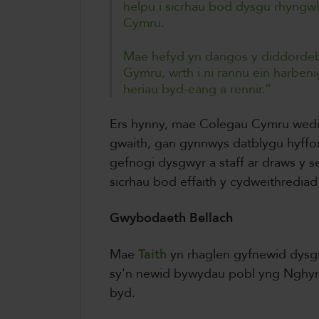
helpu i sicrhau bod dysgu rhyngwl
Cymru.
Mae hefyd yn dangos y diddorde
Gymru, wrth i ni rannu ein harbeni
heriau byd-eang a rennir.”
Ers hynny, mae Colegau Cymru wedi s
gwaith, gan gynnwys datblygu hyffo
gefnogi dysgwyr a staff ar draws y 
sicrhau bod effaith y cydweithrediad 
Gwybodaeth Bellach
Mae
Taith
yn rhaglen gyfnewid dysgu
sy'n newid bywydau pobl yng Nghymr
byd.