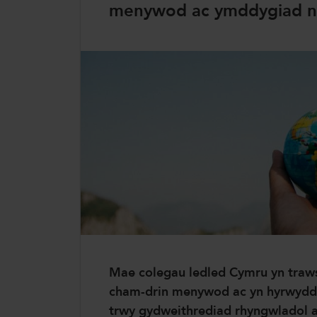
ColegauCymru
menywod ac ymddygiad niw
ColegauCymru Rhyngwladol
Chwaraeon ColegauCymru
Mae colegau ledled Cymru yn traws
cham-drin menywod ac yn hyrwyddo
trwy gydweithrediad rhyngwladol a 