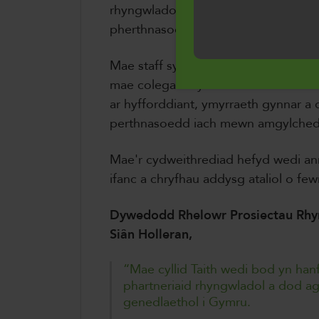
i'n defnydd o gwci
rhyngwladol Matt Brown drafodaeth
pherthnasoedd parchus.
Cymraeg
Mae staff sy'n rhan o'r prosiect yn
mae colegau'n ymdrin â cham-drin m
ar hyfforddiant, ymyrraeth gynnar a
perthnasoedd iach mewn amgylched
Mae'r cydweithrediad hefyd wedi an
ifanc a chryfhau addysg ataliol o few
Dywedodd Rhelowr Prosiectau Rhy
Siân Holleran,
“Mae cyllid Taith wedi bod yn hanfo
phartneriaid rhyngwladol a dod a
genedlaethol i Gymru.