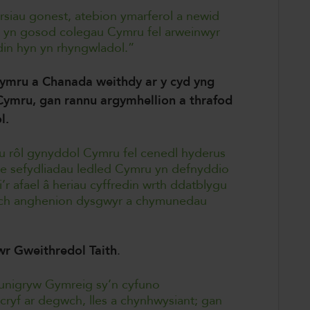
yrsiau gonest, atebion ymarferol a newid
fyd yn gosod colegau Cymru fel arweinwyr
redin hyn yn rhyngwladol.”
ymru a Chanada weithdy ar y cyd yng
ymru, gan rannu argymhellion a thrafod
l.
u rôl gynyddol Cymru fel cenedl hyderus
ae sefydliadau ledled Cymru yn defnyddio
’r afael â heriau cyffredin wrth ddatblygu
ylch anghenion dysgwyr a chymunedau
r Gweithredol Taith
.
l unigryw Gymreig sy’n cyfuno
cryf ar degwch, lles a chynhwysiant; gan