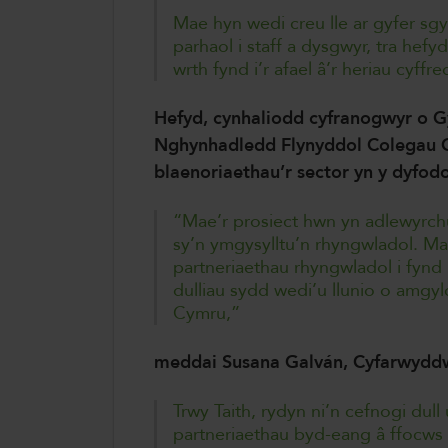
Mae hyn wedi creu lle ar gyfer sg
parhaol i staff a dysgwyr, tra he
wrth fynd i’r afael â’r heriau cyff
Hefyd, cynhaliodd cyfranogwyr o G
Nghynhadledd Flynyddol Colegau C
blaenoriaethau’r sector yn y dyfodo
“Mae’r prosiect hwn yn adlewyrch
sy’n ymgysylltu’n rhyngwladol. M
partneriaethau rhyngwladol i fynd i
dulliau sydd wedi’u llunio o amg
Cymru,”
meddai Susana Galván, Cyfarwyddw
Trwy Taith, rydyn ni’n cefnogi dul
partneriaethau byd-eang â ffocws 