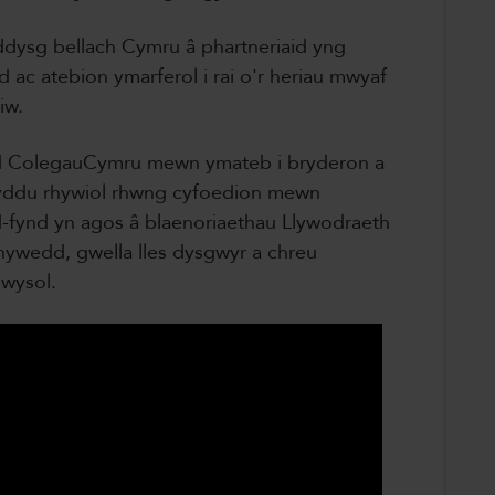
addysg bellach Cymru â phartneriaid yng
 ac atebion ymarferol i rai o'r heriau mwyaf
iw.
ad ColegauCymru mewn ymateb i bryderon a
yddu rhywiol rhwng cyfoedion mewn
d-fynd yn agos â blaenoriaethau Llywodraeth
l rhywedd, gwella lles dysgwyr a chreu
wysol.