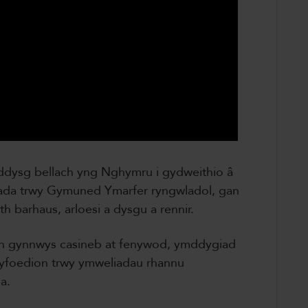
addysg bellach yng Nghymru i gydweithio â
ada trwy Gymuned Ymarfer ryngwladol, gan
h barhaus, arloesi a dysgu a rennir.
gan gynnwys casineb at fenywod, ymddygiad
 cyfoedion trwy ymweliadau rhannu
a.