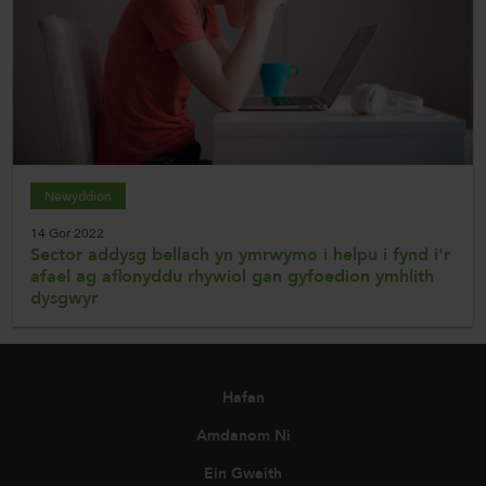
Newyddion
14 Gor 2022
Sector addysg bellach yn ymrwymo i helpu i fynd i'r
afael ag aflonyddu rhywiol gan gyfoedion ymhlith
dysgwyr
Hafan
Amdanom Ni
Ein Gwaith