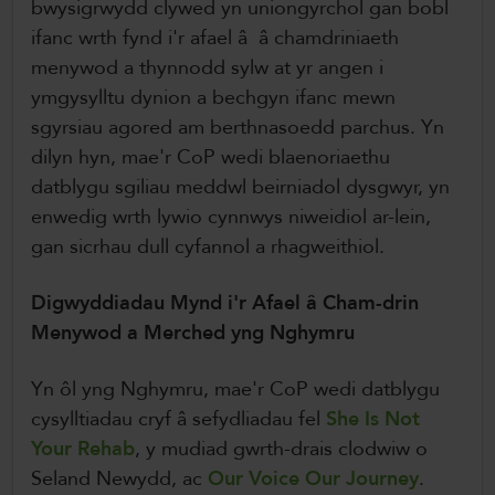
bwysigrwydd clywed yn uniongyrchol gan bobl
ifanc wrth fynd i'r afael â â chamdriniaeth
menywod a thynnodd sylw at yr angen i
ymgysylltu dynion a bechgyn ifanc mewn
sgyrsiau agored am berthnasoedd parchus. Yn
dilyn hyn, mae'r CoP wedi blaenoriaethu
datblygu sgiliau meddwl beirniadol dysgwyr, yn
enwedig wrth lywio cynnwys niweidiol ar-lein,
gan sicrhau dull cyfannol a rhagweithiol.
Digwyddiadau Mynd i'r Afael â Cham-drin
Menywod a Merched yng Nghymru
Yn ôl yng Nghymru, mae'r CoP wedi datblygu
cysylltiadau cryf â sefydliadau fel
She Is Not
Your Rehab
, y mudiad gwrth-drais clodwiw o
Seland Newydd, ac
Our Voice Our Journey
.