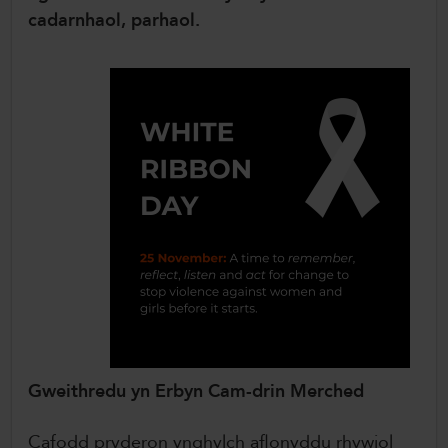
cadarnhaol, parhaol.
Gweithredu yn Erbyn Cam-drin Merched
Cafodd pryderon ynghylch aflonyddu rhywiol