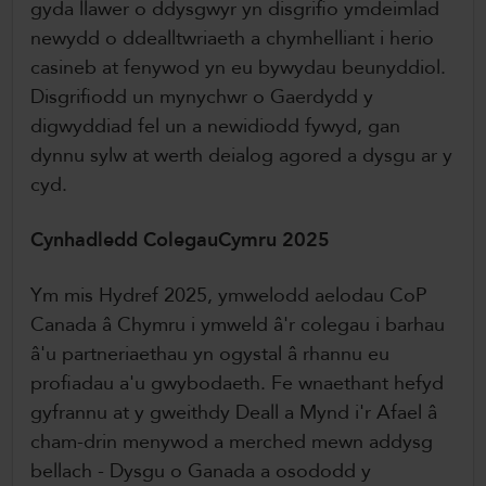
gyda llawer o ddysgwyr yn disgrifio ymdeimlad
newydd o ddealltwriaeth a chymhelliant i herio
casineb at fenywod yn eu bywydau beunyddiol.
Disgrifiodd un mynychwr o Gaerdydd y
digwyddiad fel un a newidiodd fywyd, gan
dynnu sylw at werth deialog agored a dysgu ar y
cyd.
Cynhadledd ColegauCymru 2025
Ym mis Hydref 2025, ymwelodd aelodau CoP
Canada â Chymru i ymweld â'r colegau i barhau
â'u partneriaethau yn ogystal â rhannu eu
profiadau a'u gwybodaeth. Fe wnaethant hefyd
gyfrannu at y gweithdy Deall a Mynd i'r Afael â
cham-drin menywod a merched mewn addysg
bellach - Dysgu o Ganada a osododd y