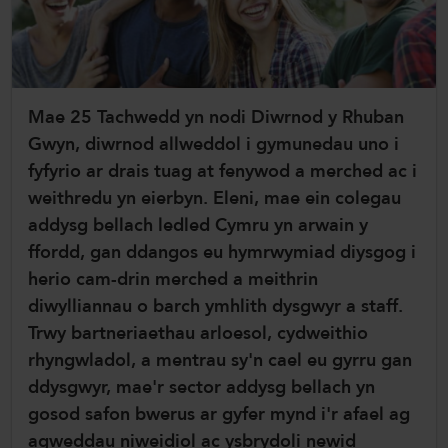
ColegauCymru
ColegauCymru Rhyngwladol
Chwaraeon ColegauCymru
Mae 25 Tachwedd yn nodi Diwrnod y Rhuban
Gwyn, diwrnod allweddol i gymunedau uno i
fyfyrio ar drais tuag at fenywod a merched ac i
weithredu yn eierbyn. Eleni, mae ein colegau
addysg bellach ledled Cymru yn arwain y
ffordd, gan ddangos eu hymrwymiad diysgog i
herio cam-drin merched a meithrin
diwylliannau o barch ymhlith dysgwyr a staff.
Trwy bartneriaethau arloesol, cydweithio
rhyngwladol, a mentrau sy'n cael eu gyrru gan
ddysgwyr, mae'r sector addysg bellach yn
gosod safon bwerus ar gyfer mynd i'r afael ag
agweddau niweidiol ac ysbrydoli newid