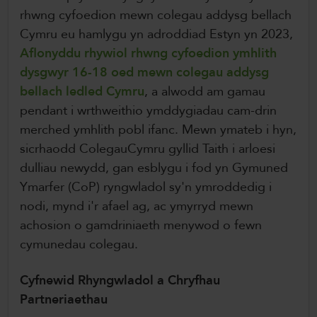
rhwng cyfoedion mewn colegau addysg bellach
Cymru eu hamlygu yn adroddiad Estyn yn 2023,
Aflonyddu rhywiol rhwng cyfoedion ymhlith
dysgwyr 16-18 oed mewn colegau addysg
bellach ledled Cymru
, a alwodd am gamau
pendant i wrthweithio ymddygiadau cam-drin
merched ymhlith pobl ifanc. Mewn ymateb i hyn,
sicrhaodd ColegauCymru gyllid Taith i arloesi
dulliau newydd, gan esblygu i fod yn Gymuned
Ymarfer (CoP) ryngwladol sy'n ymroddedig i
nodi, mynd i'r afael ag, ac ymyrryd mewn
achosion o gamdriniaeth menywod o fewn
cymunedau colegau.
Cyfnewid Rhyngwladol a Chryfhau
Partneriaethau