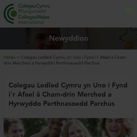
Search
Newyddion
Hafan
Hafan
>
Colegau Ledled Cymru yn Uno i Fynd i’r Afael â Cham-
drin Merched a Hyrwyddo Perthnasoedd Parchus
Amdanom Ni
Colegau Ledled Cymru yn Uno i Fynd
Rhyngwladoli
i’r Afael â Cham-drin Merched a
Newyddion a Digwyddiadau
Hyrwyddo Perthnasoedd Parchus
Cysylltwch â Ni