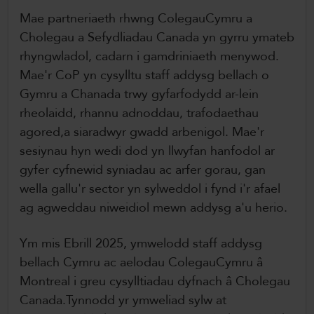
Mae partneriaeth rhwng ColegauCymru a
Cholegau a Sefydliadau Canada yn gyrru ymateb
rhyngwladol, cadarn i gamdriniaeth menywod.
Mae'r CoP yn cysylltu staff addysg bellach o
Gymru a Chanada trwy gyfarfodydd ar-lein
rheolaidd, rhannu adnoddau, trafodaethau
agored,a siaradwyr gwadd arbenigol. Mae'r
sesiynau hyn wedi dod yn llwyfan hanfodol ar
gyfer cyfnewid syniadau ac arfer gorau, gan
wella gallu'r sector yn sylweddol i fynd i'r afael
ag agweddau niweidiol mewn addysg a'u herio.
Ym mis Ebrill 2025, ymwelodd staff addysg
bellach Cymru ac aelodau ColegauCymru â
Montreal i greu cysylltiadau dyfnach â Cholegau
Canada.Tynnodd yr ymweliad sylw at