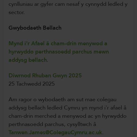
cynlluniau ar gyfer cam nesaf y cynnydd ledled y
sector.
Gwybodaeth Bellach
Mynd i'r Afael â cham-drin menywod a
hyrwyddo perthnasoedd parchus mewn
addysg bellach
.
Diwrnod Rhuban Gwyn 2025
25 Tachwedd 2025
Am ragor o wybodaeth am sut mae colegau
addysg bellach ledled Cymru yn mynd i'r afael â
cham-drin merched a menywod ac yn hyrwyddo
perthnasoedd parchus, cysylltwch â
Tanwen.James@ColegauCymru.ac.uk
.