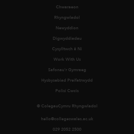
Chwaraeon
Rhyngwladol
Newyddion
Digwyddiadau
Cysylltwch â Ni
Work With Us
Safonau'r Gymraeg
Hysbysebiad Preifatrwydd
Polisi Cwcis
© ColegauCymru Rhyngwladol
hello@collegeswales.ac.uk
029 2052 2500